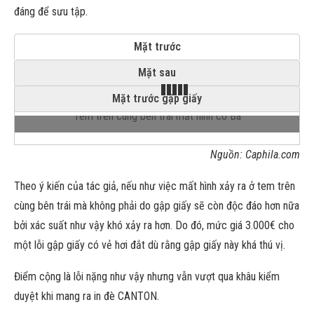
đáng để sưu tập.
Mặt trước
Mặt sau
Mặt trước gập giấy
Tem trên cùng bên trái mất hình cô Ba
Nguồn: Caphila.com
Theo ý kiến của tác giả, nếu như việc mất hình xảy ra ở tem trên
cùng bên trái mà không phải do gập giấy sẽ còn độc đáo hơn nữa
bởi xác suất như vậy khó xảy ra hơn. Do đó, mức giá 3.000€ cho
một lỗi gập giấy có vẻ hơi đắt dù rằng gập giấy này khá thú vị.
Điểm cộng là lỗi nặng như vậy nhưng vẫn vượt qua khâu kiểm
duyệt khi mang ra in đè CANTON.