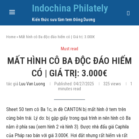
Indochina Philately
Kiến thức sưu tầm tem Đông Dương
Home
»
Mất hình cô Ba độc đáo hiếm có | Giá trị: 3.000€
Must read
MẤT HÌNH CÔ BA ĐỘC ĐÁO HIẾM
CÓ | GIÁ TRỊ: 3.000€
tác giả
Luu Van Luong
Published:
04/27/2025
325
views
1
minutes read
Sheet 50 tem cô Ba 1c, in đè CANTON bị mất hình ở tem trên
cùng bên trái. Lý do: bị gập giấy trong quá trình in nên hình cô Ba
nằm ở phía sau (xem hình 2 và hình 3). Được nhà đấu giá Caphila
của Pháp rao bán với giá 3.000€. Hơi đắt nhưng rất hiếm và rất