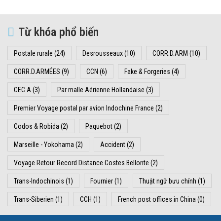
Từ khóa phổ biến
Postale rurale
(24)
Desrousseaux
(10)
CORR.D.ARM
(10)
CORR.D.ARMÉES
(9)
CCN
(6)
Fake & Forgeries
(4)
CEC A
(3)
Par malle Aérienne Hollandaise
(3)
Premier Voyage postal par avion Indochine France
(2)
Codos & Robida
(2)
Paquebot
(2)
Marseille - Yokohama
(2)
Accident
(2)
Voyage Retour Record Distance Costes Bellonte
(2)
Trans-Indochinois
(1)
Fournier
(1)
Thuật ngữ bưu chính
(1)
Trans-Siberien
(1)
CCH
(1)
French post offices in China
(0)