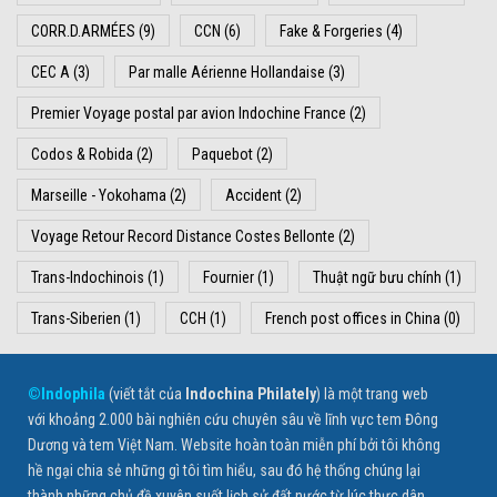
CORR.D.ARMÉES
(9)
CCN
(6)
Fake & Forgeries
(4)
CEC A
(3)
Par malle Aérienne Hollandaise
(3)
Premier Voyage postal par avion Indochine France
(2)
Codos & Robida
(2)
Paquebot
(2)
Marseille - Yokohama
(2)
Accident
(2)
Voyage Retour Record Distance Costes Bellonte
(2)
Trans-Indochinois
(1)
Fournier
(1)
Thuật ngữ bưu chính
(1)
Trans-Siberien
(1)
CCH
(1)
French post offices in China
(0)
©Indophila
(viết tắt của
Indochina Philately
) là một trang web
với khoảng 2.000 bài nghiên cứu chuyên sâu về lĩnh vực tem Đông
Dương và tem Việt Nam. Website hoàn toàn miễn phí bởi tôi không
hề ngại chia sẻ những gì tôi tìm hiểu, sau đó hệ thống chúng lại
thành những chủ đề xuyên suốt lịch sử đất nước từ lúc thực dân