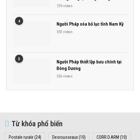
739 views
4
Người Pháp xóa bỏ lục tỉnh Nam Kỳ
593 views
5
Người Pháp thiết lập bưu chính tại
Đông Dương
556 views
Từ khóa phổ biến
Postale rurale
(24)
Desrousseaux
(10)
CORR.D.ARM
(10)