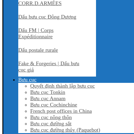
CORR.D.ARMÉES
Dấu bưu cục Đông Dương
Dấu FM | Corps
Expéditionnaire
Dấu postale rurale
Fake & Forgeries | Dấu bưu
cục giả
Bưu cục
Quyết định thành lập bưu cục
Bưu cục Tonkin
Bưu cục Annam
Bưu cục Cochinchine
French post offices in China
Bưu cục nông thôn
Bưu cục đường sắt
Bưu cục đường thủy (Paquebot)