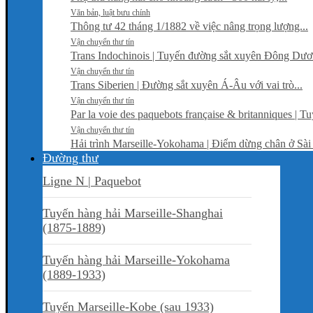
Văn bản, luật bưu chính
Thông tư 42 tháng 1/1882 về việc nâng trọng lượng...
Vận chuyển thư tín
Trans Indochinois | Tuyến đường sắt xuyên Đông Dư
Vận chuyển thư tín
Trans Siberien | Đường sắt xuyên Á-Âu với vai trò...
Vận chuyển thư tín
Par la voie des paquebots française & britanniques | Tu
Vận chuyển thư tín
Hải trình Marseille-Yokohama | Điểm dừng chân ở Sà
Đường thư
Ligne N | Paquebot
Tuyến hàng hải Marseille-Shanghai
(1875-1889)
Tuyến hàng hải Marseille-Yokohama
(1889-1933)
Tuyến Marseille-Kobe (sau 1933)