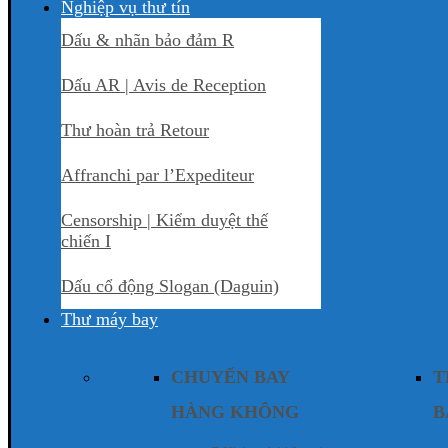
Nghiệp vụ thư tín
Dấu & nhãn bảo đảm R
Dấu AR | Avis de Reception
Thư hoàn trả Retour
Affranchi par l’Expediteur
Censorship | Kiểm duyệt thế
chiến I
Dấu cổ động Slogan (Daguin)
Thư máy bay
CHUYẾN BAY
T
HÀNG KHÔNG
B