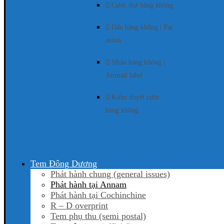
Cước thư hàng không
Dấu hàng không | Par
avion
Nhãn hàng không |
Airmail label
Kiểm duyệt cước
hàng không
Tem Đông Dương
Phát hành chung (general issues)
Phát hành tại Annam
Phát hành tại Cochinchine
R – D overprint
Tem phụ thu (semi postal)