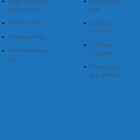
Ligne Nougés, tuyến
Air Asie (1929-
chính tới châu Âu
1930)
Kết nối tới Châu Á
Air Orient
(1931-1933)
Đường bay nội địa
Air France
WWII & tuyến bay
(1933-1939)
mới
Dutch airlines:
KLM và KNILM