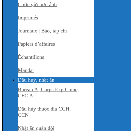
Cước gửi bưu ảnh
Imprimés
Journaux | Báo, tạp chí
Papiers d’affaires
Échantillons
Mandat
Dấu huỷ, nhật ấn
Bureau A, Corps Exp.Chine,
CEC A
Dấu hủy thuộc địa CCH,
CCN
Nhật ấn quân đội