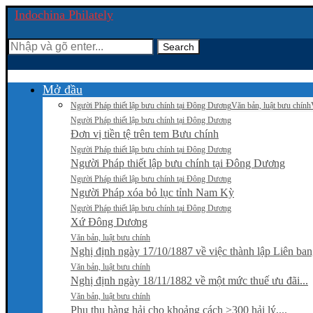
Indochina Philately
Search
Mở đầu
Người Pháp thiết lập bưu chính tại Đông Dương
Văn bản, luật bưu chính
Người Pháp thiết lập bưu chính tại Đông Dương
Đơn vị tiền tệ trên tem Bưu chính
Người Pháp thiết lập bưu chính tại Đông Dương
Người Pháp thiết lập bưu chính tại Đông Dương
Người Pháp thiết lập bưu chính tại Đông Dương
Người Pháp xóa bỏ lục tỉnh Nam Kỳ
Người Pháp thiết lập bưu chính tại Đông Dương
Xứ Đông Dương
Văn bản, luật bưu chính
Nghị định ngày 17/10/1887 về việc thành lập Liên bang
Văn bản, luật bưu chính
Nghị định ngày 18/11/1882 về một mức thuế ưu đãi...
Văn bản, luật bưu chính
Phụ thu hàng hải cho khoảng cách >300 hải lý,...