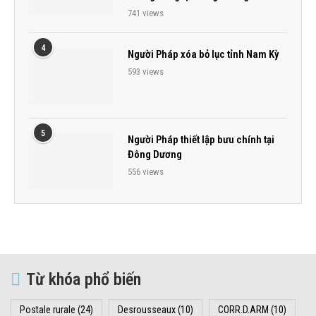
741 views
4
Người Pháp xóa bỏ lục tỉnh Nam Kỳ
593 views
5
Người Pháp thiết lập bưu chính tại
Đông Dương
556 views
Từ khóa phổ biến
Postale rurale
(24)
Desrousseaux
(10)
CORR.D.ARM
(10)