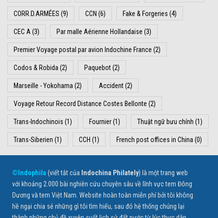
CORR.D.ARMÉES
(9)
CCN
(6)
Fake & Forgeries
(4)
CEC A
(3)
Par malle Aérienne Hollandaise
(3)
Premier Voyage postal par avion Indochine France
(2)
Codos & Robida
(2)
Paquebot
(2)
Marseille - Yokohama
(2)
Accident
(2)
Voyage Retour Record Distance Costes Bellonte
(2)
Trans-Indochinois
(1)
Fournier
(1)
Thuật ngữ bưu chính
(1)
Trans-Siberien
(1)
CCH
(1)
French post offices in China
(0)
©Indophila
(viết tắt của
Indochina Philately
) là một trang web
với khoảng 2.000 bài nghiên cứu chuyên sâu về lĩnh vực tem Đông
Dương và tem Việt Nam. Website hoàn toàn miễn phí bởi tôi không
hề ngại chia sẻ những gì tôi tìm hiểu, sau đó hệ thống chúng lại
thành những chủ đề xuyên suốt lịch sử đất nước từ lúc thực dân