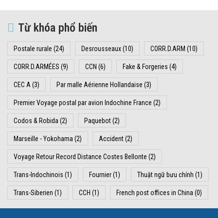
Từ khóa phổ biến
Postale rurale
(24)
Desrousseaux
(10)
CORR.D.ARM
(10)
CORR.D.ARMÉES
(9)
CCN
(6)
Fake & Forgeries
(4)
CEC A
(3)
Par malle Aérienne Hollandaise
(3)
Premier Voyage postal par avion Indochine France
(2)
Codos & Robida
(2)
Paquebot
(2)
Marseille - Yokohama
(2)
Accident
(2)
Voyage Retour Record Distance Costes Bellonte
(2)
Trans-Indochinois
(1)
Fournier
(1)
Thuật ngữ bưu chính
(1)
Trans-Siberien
(1)
CCH
(1)
French post offices in China
(0)