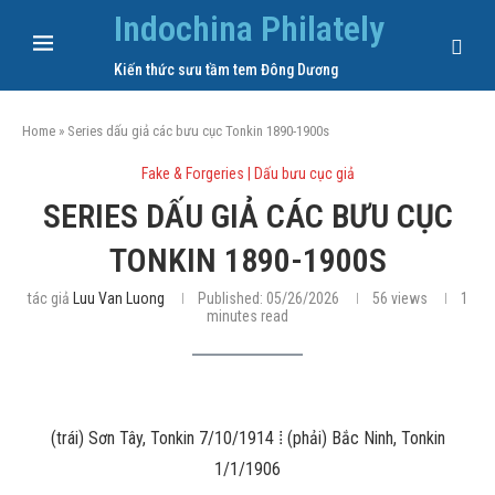
Indochina Philately
Kiến thức sưu tầm tem Đông Dương
Home
»
Series dấu giả các bưu cục Tonkin 1890-1900s
Fake & Forgeries | Dấu bưu cục giả
SERIES DẤU GIẢ CÁC BƯU CỤC
TONKIN 1890-1900S
tác giả
Luu Van Luong
Published:
05/26/2026
56
views
1
minutes read
(trái) Sơn Tây, Tonkin 7/10/1914 ⁞ (phải) Bắc Ninh, Tonkin
1/1/1906