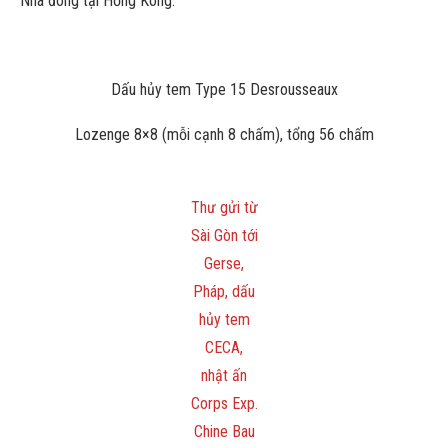
Nha đóng tại Hồng Kông.
Dấu hủy tem Type 15 Desrousseaux
Lozenge 8×8 (mỗi cạnh 8 chấm), tổng 56 chấm
Thư gửi từ
Sài Gòn tới
Gerse,
Pháp, dấu
hủy tem
CECA,
nhật ấn
Corps Exp.
Chine Bau