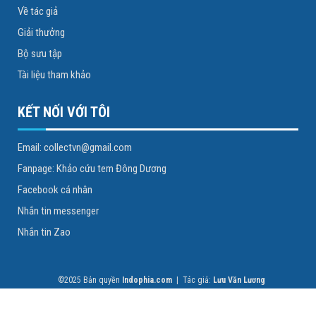
Về tác giả
Giải thưởng
Bộ sưu tập
Tài liệu tham khảo
KẾT NỐI VỚI TÔI
Email: collectvn@gmail.com
Fanpage: Khảo cứu tem Đông Dương
Facebook cá nhân
Nhắn tin messenger
Nhắn tin Zao
©2025 Bản quyền
Indophia.com
| Tác giả:
Lưu Văn Lương
Hiển thị tốt nhất trên phiên bản desktop, độ rộng phân giải từ
1440px
trở lên.