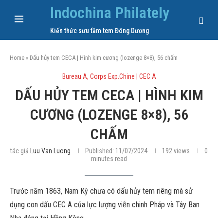
Indochina Philately
Kiến thức sưu tầm tem Đông Dương
Home
»
Dấu hủy tem CECA | Hình kim cương (lozenge 8×8), 56 chấm
Bureau A, Corps Exp.Chine | CEC A
DẤU HỦY TEM CECA | HÌNH KIM
CƯƠNG (LOZENGE 8×8), 56
CHẤM
tác giả
Luu Van Luong
Published:
11/07/2024
192
views
0
minutes read
Trước năm 1863, Nam Kỳ chưa có dấu hủy tem riêng mà sử
dụng con dấu CEC A của lực lượng viễn chinh Pháp và Tây Ban