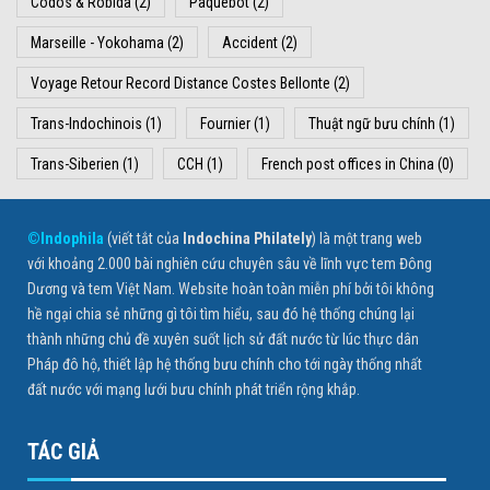
Codos & Robida
(2)
Paquebot
(2)
Marseille - Yokohama
(2)
Accident
(2)
Voyage Retour Record Distance Costes Bellonte
(2)
Trans-Indochinois
(1)
Fournier
(1)
Thuật ngữ bưu chính
(1)
Trans-Siberien
(1)
CCH
(1)
French post offices in China
(0)
©Indophila
(viết tắt của
Indochina Philately
) là một trang web
với khoảng 2.000 bài nghiên cứu chuyên sâu về lĩnh vực tem Đông
Dương và tem Việt Nam. Website hoàn toàn miễn phí bởi tôi không
hề ngại chia sẻ những gì tôi tìm hiểu, sau đó hệ thống chúng lại
thành những chủ đề xuyên suốt lịch sử đất nước từ lúc thực dân
Pháp đô hộ, thiết lập hệ thống bưu chính cho tới ngày thống nhất
đất nước với mạng lưới bưu chính phát triển rộng khắp.
TÁC GIẢ