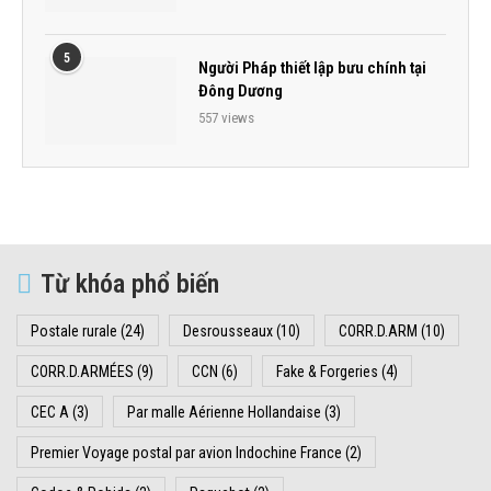
5
Người Pháp thiết lập bưu chính tại
Đông Dương
557 views
Từ khóa phổ biến
Postale rurale
(24)
Desrousseaux
(10)
CORR.D.ARM
(10)
CORR.D.ARMÉES
(9)
CCN
(6)
Fake & Forgeries
(4)
CEC A
(3)
Par malle Aérienne Hollandaise
(3)
Premier Voyage postal par avion Indochine France
(2)