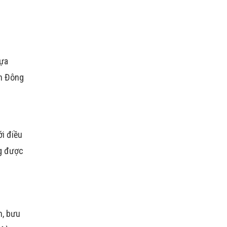
dựa
nh Đông
i điều
ng được
n, bưu