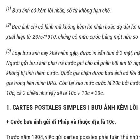
[1]
Bưu ảnh có kèm lời nhắn, số từ không hạn chế.
[2]
Bưu ảnh chỉ có hình mà không kèm lời nhắn hoặc độ dài lời n
xuất hiện từ 23/5/1910, chúng có mức cước bằng một nửa so 
[3]
Loại bưu ảnh này khá hiếm gặp, được in sẵn tem ở 2 mặt, mặt 
Người gửi bưu ảnh phải trả cước phí cho cả phần hồi âm từ ngư
không bị tính thêm cước. Quốc gia nhận được bưu ảnh có hồi đá
gia trong liên minh UPU. Còn tại sao mức cước là 20c bởi cướ
10c, cả 2 chiều như vậy sẽ là 10c + 10c = 20c.
1. CARTES POSTALES SIMPLES | BƯU ẢNH KÈM LỜI
+ Cước bưu ảnh gửi đi Pháp và thuộc địa là 10c.
Trước năm 1904, việc gửi cartes posales phải tuân thủ nhữ