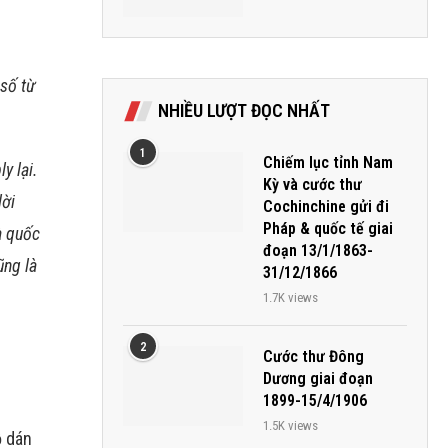
 số từ
NHIỀU LƯỢT ĐỌC NHẤT
1
Chiếm lục tỉnh Nam
y lại.
Kỳ và cước thư
lời
Cochinchine gửi đi
Pháp & quốc tế giai
à quốc
đoạn 13/1/1863-
ũng là
31/12/1866
1.7K views
2
Cước thư Đông
Dương giai đoạn
1899-15/4/1906
1.5K views
ỗ dán