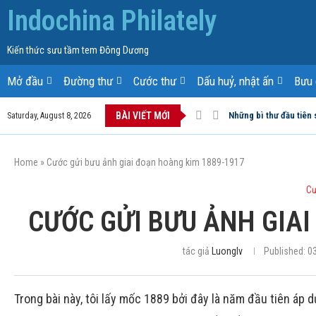
Indochina Philately
Kiến thức sưu tầm tem Đông Dương
Mở đầu
Đường thư
Cước thư
Dấu huỷ, nhật ấn
Bưu 
BÀI VIẾT MỚI
Những bì thư đầu tiên 
Saturday, August 8, 2026
Home
»
Cước gửi bưu ảnh giai đoạn hoàng kim 1889-1917
Cư
CƯỚC GỬI BƯU ẢNH GIAI
tác giả
Luonglv
Published:
03
Trong bài này, tôi lấy mốc 1889 bởi đây là năm đầu tiên áp