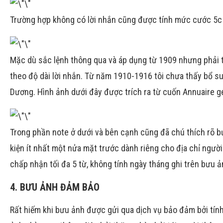
Trường hợp không có lời nhắn cũng được tính mức cước 5c
Mặc dù sắc lệnh thông qua và áp dụng từ 1909 nhưng phải t
theo độ dài lời nhắn. Từ năm 1910-1916 tôi chưa thấy bổ s
Dương. Hình ảnh dưới đây được trích ra từ cuốn Annuaire gé
Trong phần note ở dưới và bên cạnh cũng đã chú thích rõ b
kiện ít nhất một nửa mặt trước dành riêng cho địa chỉ ngư
chấp nhận tối đa 5 từ, không tính ngày tháng ghi trên bưu ản
4. BƯU ẢNH ĐẢM BẢO
Rất hiếm khi bưu ảnh được gửi qua dịch vụ bảo đảm bởi tín