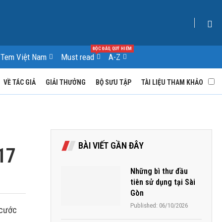
ĐỘC ĐÁO, QUÝ HIẾM
Tem Việt Nam
Must read
A-Z
VỀ TÁC GIẢ
GIẢI THƯỞNG
BỘ SƯU TẬP
TÀI LIỆU THAM KHẢO
BÀI VIẾT GẦN ĐÂY
17
Những bì thư đầu
tiên sử dụng tại Sài
Gòn
Published:
06/10/2026
 cước