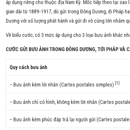
áp dụng riêng cho thuộc địa Nam Kỳ. Mốc tiếp theo tại sao 
gian dài từ 1889-1917, dù gửi trong Đông Dương, đi Pháp h
Dương với số lượng phát hành và gửi đi vô cùng lớn nhằm q
Về biểu cước, có 3 mức áp dụng cho 3 loại bưu ảnh khác nh
CƯỚC GỬI BƯU ẢNH TRONG ĐÔNG DƯƠNG, TỚI PHÁP VÀ CÁ
Quy cách bưu ảnh
[1]
– Bưu ảnh kèm lời nhắn (Cartes postales simples)
– Bưu ảnh chỉ có hình, không kèm lời nhắn (Cartes postal
– Bưu ảnh kèm phúc đáp trả lại người gửi (Cartes postal