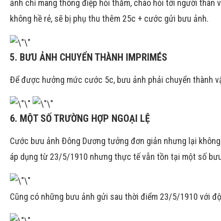
ảnh chỉ mang thông điệp hỏi thăm, chào hỏi tới người thân 
không hề rẻ, sẽ bị phụ thu thêm 25c + cước gửi bưu ảnh.
5. BƯU ẢNH CHUYỂN THÀNH IMPRIMÉS
Để được hưởng mức cước 5c, bưu ảnh phải chuyển thành vậ
6. MỘT SỐ TRƯỜNG HỢP NGOẠI LỆ
Cước bưu ảnh Đông Dương tưởng đơn giản nhưng lại không h
áp dụng từ 23/5/1910 nhưng thực tế vẫn tồn tại một số bư
Cũng có những bưu ảnh gửi sau thời điểm 23/5/1910 với độ 