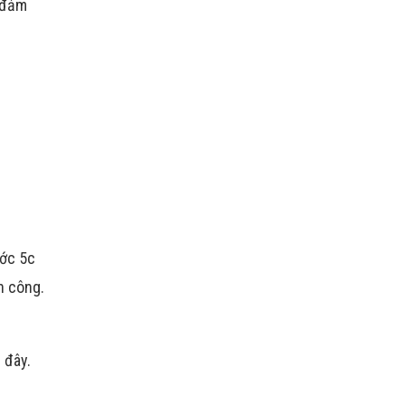
o đảm
ước 5c
h công.
 đây.