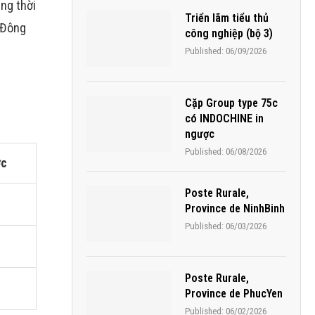
ng thời
Triển lãm tiểu thủ
 Đông
công nghiệp (bộ 3)
Published:
06/09/2026
Cặp Group type 75c
có INDOCHINE in
ngược
Published:
06/08/2026
ớc
Poste Rurale,
Province de NinhBinh
Published:
06/03/2026
Poste Rurale,
Province de PhucYen
Published:
06/02/2026