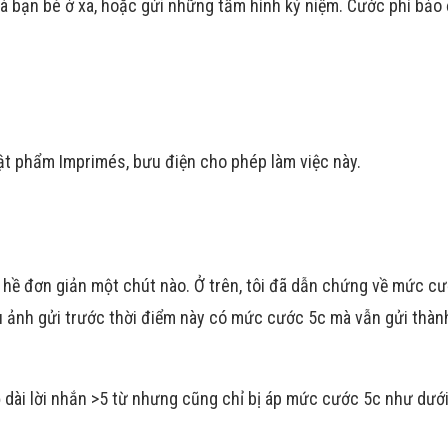
và bạn bè ở xa, hoặc gửi những tấm hình kỷ niệm. Cước phí bả
t phẩm Imprimés, bưu điện cho phép làm việc này.
ề đơn giản một chút nào. Ở trên, tôi đã dẫn chứng về mức c
u ảnh gửi trước thời điểm này có mức cước 5c mà vẫn gửi thàn
dài lời nhắn >5 từ nhưng cũng chỉ bị áp mức cước 5c như dưới