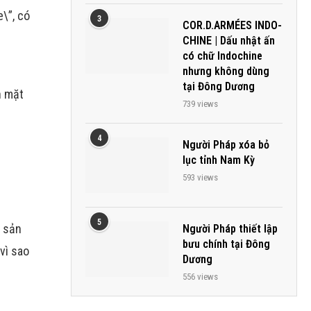
\”, có
3
COR.D.ARMÉES INDO-
CHINE | Dấu nhật ấn
có chữ Indochine
nhưng không dùng
tại Đông Dương
n mặt
739 views
4
Người Pháp xóa bỏ
lục tỉnh Nam Kỳ
593 views
5
i sản
Người Pháp thiết lập
bưu chính tại Đông
vì sao
Dương
556 views