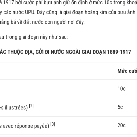
là 1917 bởi cước phí bưu ảnh giữ ổn định ở mức 10c trong khoả
ay các nước UPU. Đây cũng là giai đoạn hoàng kim của bưu ảnh
uảng bá về đất nước con người nơi đây.
au trong giai đoạn này như sau:
C THUỘC ĐỊA, GỬI ĐI NƯỚC NGOÀI GIAI ĐOẠN 1889-1917
Mức cư
10c
[2]
5c
es illustrées)
[3]
20c
es avec réponse payée)