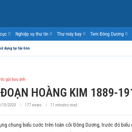
cục
Nghiệp vụ thư tín
Thư máy bay
Tem Đông Dương
sử dụng tại Sài Gòn
ớc gửi bưu ảnh
 ĐOẠN HOÀNG KIM 1889-19
/10/2020
177
views
11 minutes read
 dụng chung biểu cước trên toàn cõi Đông Dương, trước đó biểu