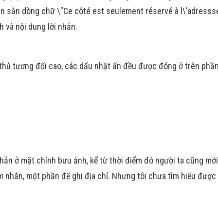
in sẵn dòng chữ \”Ce côté est seulement réservé à l\’adressse
h và nội dung lời nhắn.
 thủ tương đối cao, các dấu nhật ấn đều được đóng ở trên phầ
nhắn ở mặt chính bưu ảnh, kể từ thời điểm đó người ta cũng mớ
ời nhắn, một phần để ghi địa chỉ. Nhưng tôi chưa tìm hiểu được 