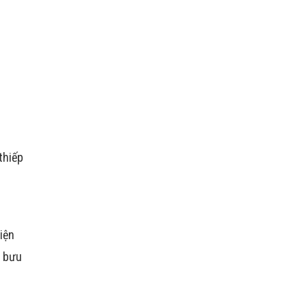
thiếp
iện
h bưu