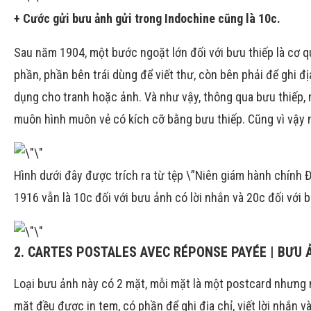
+ Cước gửi bưu ảnh gửi trong Indochine cũng là 10c.
Sau năm 1904, một bước ngoặt lớn đối với bưu thiếp là cơ 
phần, phần bên trái dùng để viết thư, còn bên phải để ghi đ
dụng cho tranh hoặc ảnh. Và như vậy, thông qua bưu thiếp, 
muôn hình muôn vẻ có kích cỡ bằng bưu thiếp. Cũng vì vậy 
Hình dưới đây được trích ra từ tệp \”Niên giám hành chính
1916 vẫn là 10c đối với bưu ảnh có lời nhắn và 20c đối với b
2. CARTES POSTALES AVEC RÉPONSE PAYÉE | BƯU 
Loại bưu ảnh này có 2 mặt, mỗi mặt là một postcard nhưng m
mặt đều được in tem, có phần để ghi địa chỉ, viết lời nhắn v