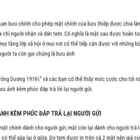
quan bưu chính cho phép mặt chính của bưu thiếp được chia là
ịa chỉ người nhận và dán tem. Có nghĩa là mặt sau được hoàn t
mọi tầng lớp xã hội ở mọi nơi có thể tiếp cận được với những b
người ta còn gọi chúng là bưu ảnh
 Đông Dương 1916\” và các bạn có thể thấy mức cước cho tới 
ưu ảnh kèm phúc đáp trả lời lại người gửi.
ẢNH KÈM PHÚC ĐÁP TRẢ LẠI NGƯỜI GỬI
ặt chính dành cho người gửi, mặt còn lại dành cho người trả l
à có thể gập lại ở giữa. Do tem được in trên cả 2 mặt nên giá c