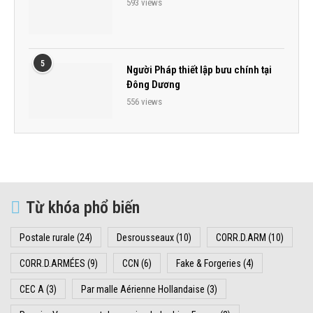
593 views
5
Người Pháp thiết lập bưu chính tại
Đông Dương
556 views
Từ khóa phổ biến
Postale rurale
(24)
Desrousseaux
(10)
CORR.D.ARM
(10)
CORR.D.ARMÉES
(9)
CCN
(6)
Fake & Forgeries
(4)
CEC A
(3)
Par malle Aérienne Hollandaise
(3)