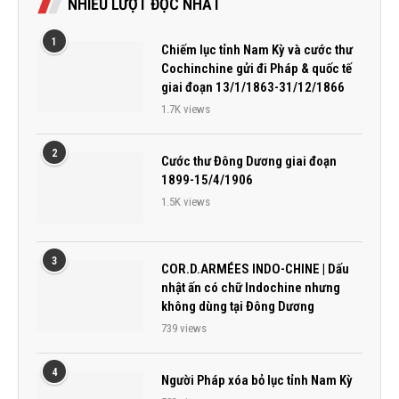
NHIỀU LƯỢT ĐỌC NHẤT
1
Chiếm lục tỉnh Nam Kỳ và cước thư
Cochinchine gửi đi Pháp & quốc tế
giai đoạn 13/1/1863-31/12/1866
1.7K views
2
Cước thư Đông Dương giai đoạn
1899-15/4/1906
1.5K views
3
COR.D.ARMÉES INDO-CHINE | Dấu
nhật ấn có chữ Indochine nhưng
không dùng tại Đông Dương
739 views
4
Người Pháp xóa bỏ lục tỉnh Nam Kỳ