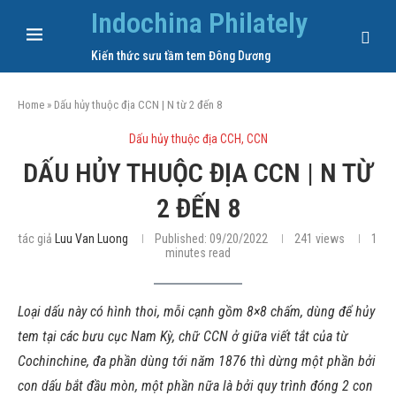
Indochina Philately
Kiến thức sưu tầm tem Đông Dương
Home
»
Dấu hủy thuộc địa CCN | N từ 2 đến 8
Dấu hủy thuộc địa CCH, CCN
DẤU HỦY THUỘC ĐỊA CCN | N TỪ
2 ĐẾN 8
tác giả
Luu Van Luong
Published:
09/20/2022
241
views
1
minutes read
Loại dấu này có hình thoi, mỗi cạnh gồm 8×8 chấm, dùng để hủy
tem tại các bưu cục Nam Kỳ, chữ CCN ở giữa viết tắt của từ
Cochinchine, đa phần dùng tới năm 1876 thì dừng một phần bởi
con dấu bắt đầu mòn, một phần nữa là bởi quy trình đóng 2 con