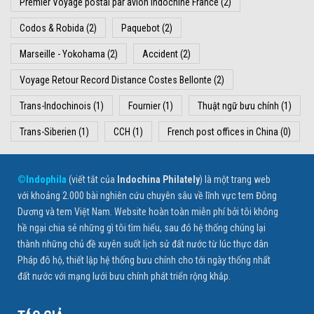
Premier Voyage postal par avion Indochine France
(2)
Codos & Robida
(2)
Paquebot
(2)
Marseille - Yokohama
(2)
Accident
(2)
Voyage Retour Record Distance Costes Bellonte
(2)
Trans-Indochinois
(1)
Fournier
(1)
Thuật ngữ bưu chính
(1)
Trans-Siberien
(1)
CCH
(1)
French post offices in China
(0)
©Indophila
(viết tắt của
Indochina Philately
) là một trang web
với khoảng 2.000 bài nghiên cứu chuyên sâu về lĩnh vực tem Đông
Dương và tem Việt Nam. Website hoàn toàn miễn phí bởi tôi không
hề ngại chia sẻ những gì tôi tìm hiểu, sau đó hệ thống chúng lại
thành những chủ đề xuyên suốt lịch sử đất nước từ lúc thực dân
Pháp đô hộ, thiết lập hệ thống bưu chính cho tới ngày thống nhất
đất nước với mạng lưới bưu chính phát triển rộng khắp.