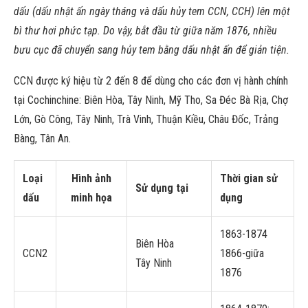
dấu (dấu nhật ấn ngày tháng và dấu hủy tem CCN, CCH) lên một
bì thư hơi phức tạp. Do vậy, bắt đầu từ giữa năm 1876, nhiều
bưu cục đã chuyển sang hủy tem bằng dấu nhật ấn để giản tiện.
CCN được ký hiệu từ 2 đến 8 để dùng cho các đơn vị hành chính
tại Cochinchine: Biên Hòa, Tây Ninh, Mỹ Tho, Sa Đéc Bà Rịa, Chợ
Lớn, Gò Công, Tây Ninh, Trà Vinh, Thuận Kiều, Châu Đốc, Trảng
Bàng, Tân An.
Loại
Hình ảnh
Thời gian sử
Sử dụng tại
dấu
minh họa
dụng
1863-1874
Biên Hòa
CCN2
1866-giữa
Tây Ninh
1876