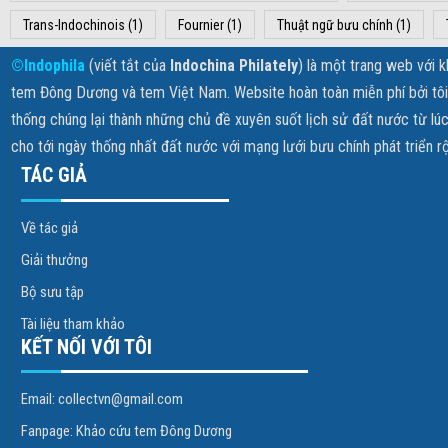
Trans-Indochinois
(1)
Fournier
(1)
Thuật ngữ bưu chính
(1)
©Indophila
(viết tắt của
Indochina Philately
) là một trang web với 
tem Đông Dương và tem Việt Nam. Website hoàn toàn miễn phí bởi tôi k
thống chúng lại thành những chủ đề xuyên suốt lịch sử đất nước từ lúc
cho tới ngày thống nhất đất nước với mạng lưới bưu chính phát triển r
TÁC GIẢ
Về tác giả
Giải thưởng
Bộ sưu tập
Tài liệu tham khảo
KẾT NỐI VỚI TÔI
Email: collectvn@gmail.com
Fanpage: Khảo cứu tem Đông Dương