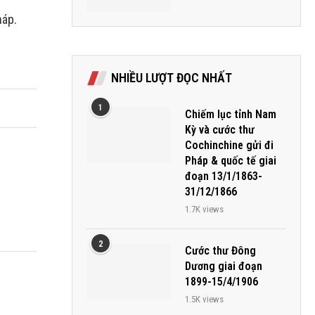
háp.
NHIỀU LƯỢT ĐỌC NHẤT
1
Chiếm lục tỉnh Nam
Kỳ và cước thư
Cochinchine gửi đi
Pháp & quốc tế giai
đoạn 13/1/1863-
31/12/1866
1.7K views
2
Cước thư Đông
Dương giai đoạn
1899-15/4/1906
1.5K views