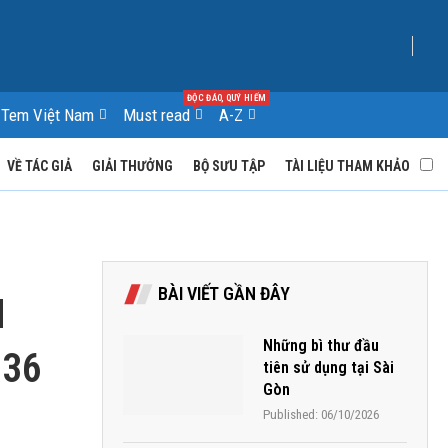
ĐỘC ĐÁO, QUÝ HIẾM
Tem Việt Nam
Must read
A-Z
VỀ TÁC GIẢ
GIẢI THƯỞNG
BỘ SƯU TẬP
TÀI LIỆU THAM KHẢO
BÀI VIẾT GẦN ĐÂY
N
Những bì thư đầu
936
tiên sử dụng tại Sài
Gòn
Published:
06/10/2026