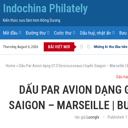
Indochina Philately
Kiến thức sưu tầm tem Đông Dương
Mở đầu
Đường thư
Cước thư
Dấu huỷ, nhật ấn
Bưu 
BÀI VIẾT MỚI
Những bì thư đầu tiên
Thursday, August 6, 2026
Home
»
Dấu Par Avion dạng G13 Desrousseaux | tuyến Saigon – Marseille
Dấu hà
DẤU PAR AVION DẠNG 
SAIGON – MARSEILLE | 
tác giả
Luonglv
Published:
1