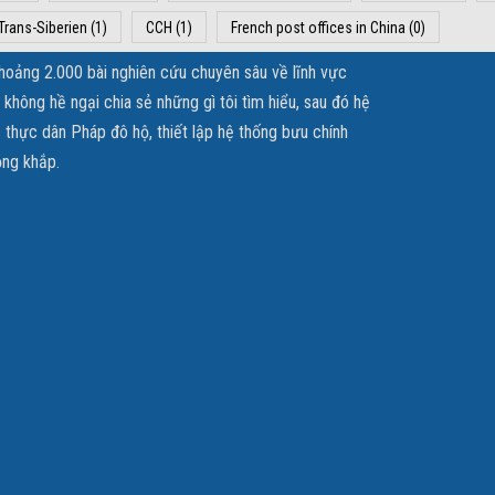
Trans-Siberien
(1)
CCH
(1)
French post offices in China
(0)
khoảng 2.000 bài nghiên cứu chuyên sâu về lĩnh vực
hông hề ngại chia sẻ những gì tôi tìm hiểu, sau đó hệ
 thực dân Pháp đô hộ, thiết lập hệ thống bưu chính
ộng khắp.