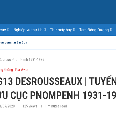
cục
Nghiệp vụ thư tín
Thư máy bay
Tem Đông Dương
 sử dụng tại Sài Gòn
 | Bưu cục PnomPenh 1931-1936
ng không | Par Avion
G13 DESROUSSEAUX | TUYẾ
BƯU CỤC PNOMPENH 1931-1
1/07/2020
125
views
1 minutes read