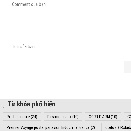
Từ khóa phổ biến
Postale rurale
(24)
Desrousseaux
(10)
CORR.D.ARM
(10)
C
Premier Voyage postal par avion Indochine France
(2)
Codos & Robid