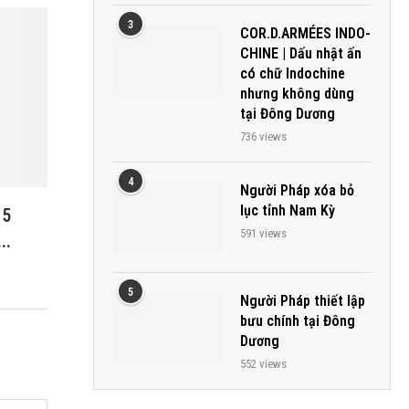
3
COR.D.ARMÉES INDO-
CHINE | Dấu nhật ấn
có chữ Indochine
nhưng không dùng
tại Đông Dương
736 views
4
Người Pháp xóa bỏ
lục tỉnh Nam Kỳ
15
591 views
..
5
Người Pháp thiết lập
bưu chính tại Đông
Dương
552 views