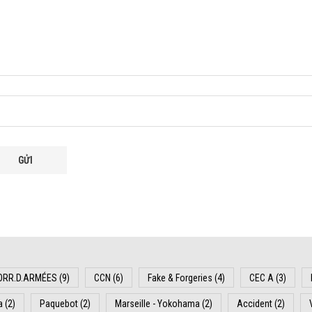
ORR.D.ARMÉES
(9)
CCN
(6)
Fake & Forgeries
(4)
CEC A
(3)
a
(2)
Paquebot
(2)
Marseille - Yokohama
(2)
Accident
(2)