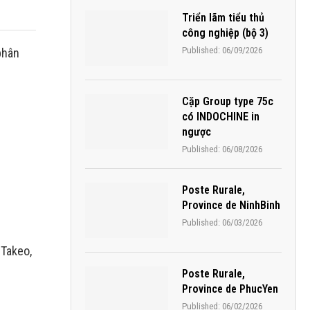
Triển lãm tiểu thủ
công nghiệp (bộ 3)
Published:
06/09/2026
phân
Cặp Group type 75c
có INDOCHINE in
ngược
Published:
06/08/2026
Poste Rurale,
Province de NinhBinh
Published:
06/03/2026
 Takeo,
Poste Rurale,
Province de PhucYen
Published:
06/02/2026