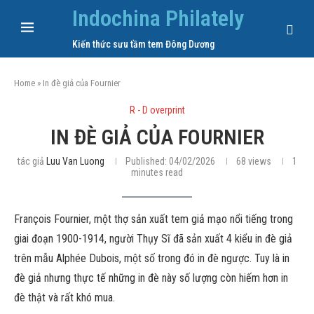
Indochina Philately
Kiến thức sưu tầm tem Đông Dương
Home
»
In đè giả của Fournier
R - D overprint
IN ĐÈ GIẢ CỦA FOURNIER
tác giả
Luu Van Luong
Published:
04/02/2026
68
views
1
minutes read
François Fournier, một thợ sản xuất tem giả mạo nổi tiếng trong
giai đoạn 1900-1914, người Thụy Sĩ đã sản xuất 4 kiểu in đè giả
trên mẫu Alphée Dubois, một số trong đó in đè ngược. Tuy là in
đè giả nhưng thực tế những in đè này số lượng còn hiếm hơn in
đè thật và rất khó mua.