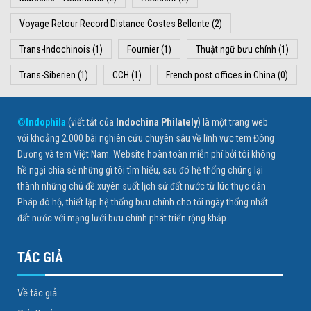
Voyage Retour Record Distance Costes Bellonte
(2)
Trans-Indochinois
(1)
Fournier
(1)
Thuật ngữ bưu chính
(1)
Trans-Siberien
(1)
CCH
(1)
French post offices in China
(0)
©Indophila
(viết tắt của
Indochina Philately
) là một trang web
với khoảng 2.000 bài nghiên cứu chuyên sâu về lĩnh vực tem Đông
Dương và tem Việt Nam. Website hoàn toàn miễn phí bởi tôi không
hề ngại chia sẻ những gì tôi tìm hiểu, sau đó hệ thống chúng lại
thành những chủ đề xuyên suốt lịch sử đất nước từ lúc thực dân
Pháp đô hộ, thiết lập hệ thống bưu chính cho tới ngày thống nhất
đất nước với mạng lưới bưu chính phát triển rộng khắp.
TÁC GIẢ
Về tác giả