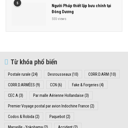
5
Người Pháp thiết lập bưu chính tại
Đông Dương
555 views
Từ khóa phổ biến
Postale rurale
(24)
Desrousseaux
(10)
CORR.D.ARM
(10)
CORR.D.ARMÉES
(9)
CCN
(6)
Fake & Forgeries
(4)
CEC A
(3)
Par malle Aérienne Hollandaise
(3)
Premier Voyage postal par avion Indochine France
(2)
Codos & Robida
(2)
Paquebot
(2)
Marseille - Yokohama
(2)
Accident
(2)