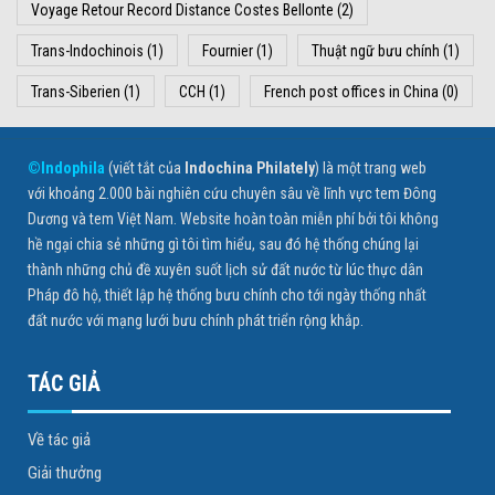
Voyage Retour Record Distance Costes Bellonte
(2)
Trans-Indochinois
(1)
Fournier
(1)
Thuật ngữ bưu chính
(1)
Trans-Siberien
(1)
CCH
(1)
French post offices in China
(0)
©Indophila
(viết tắt của
Indochina Philately
) là một trang web
với khoảng 2.000 bài nghiên cứu chuyên sâu về lĩnh vực tem Đông
Dương và tem Việt Nam. Website hoàn toàn miễn phí bởi tôi không
hề ngại chia sẻ những gì tôi tìm hiểu, sau đó hệ thống chúng lại
thành những chủ đề xuyên suốt lịch sử đất nước từ lúc thực dân
Pháp đô hộ, thiết lập hệ thống bưu chính cho tới ngày thống nhất
đất nước với mạng lưới bưu chính phát triển rộng khắp.
TÁC GIẢ
Về tác giả
Giải thưởng