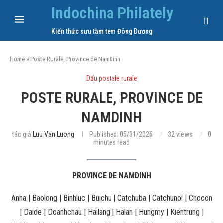
Indochina Philately
Kiến thức sưu tầm tem Đông Dương
Home
»
Poste Rurale, Province de NamDinh
Dấu postale rurale
POSTE RURALE, PROVINCE DE
NAMDINH
tác giả
Luu Van Luong
Published:
05/31/2026
32
views
0
minutes read
PROVINCE DE NAMDINH
Anha | Baolong | Binhluc | Buichu | Catchuba | Catchunoi | Chocon
| Daide | Doanhchau | Hailang | Halan | Hungmy | Kientrung |