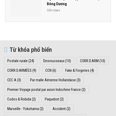
Đông Dương
554 views
Từ khóa phổ biến
Postale rurale
(24)
Desrousseaux
(10)
CORR.D.ARM
(10)
CORR.D.ARMÉES
(9)
CCN
(6)
Fake & Forgeries
(4)
CEC A
(3)
Par malle Aérienne Hollandaise
(3)
Premier Voyage postal par avion Indochine France
(2)
Codos & Robida
(2)
Paquebot
(2)
Marseille - Yokohama
(2)
Accident
(2)