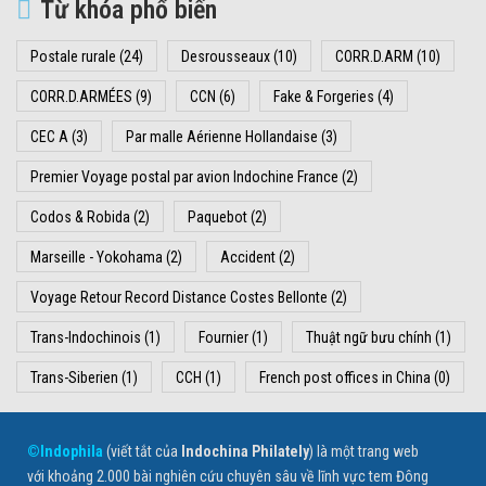
Từ khóa phổ biến
Postale rurale
(24)
Desrousseaux
(10)
CORR.D.ARM
(10)
CORR.D.ARMÉES
(9)
CCN
(6)
Fake & Forgeries
(4)
CEC A
(3)
Par malle Aérienne Hollandaise
(3)
Premier Voyage postal par avion Indochine France
(2)
Codos & Robida
(2)
Paquebot
(2)
Marseille - Yokohama
(2)
Accident
(2)
Voyage Retour Record Distance Costes Bellonte
(2)
Trans-Indochinois
(1)
Fournier
(1)
Thuật ngữ bưu chính
(1)
Trans-Siberien
(1)
CCH
(1)
French post offices in China
(0)
©Indophila
(viết tắt của
Indochina Philately
) là một trang web
với khoảng 2.000 bài nghiên cứu chuyên sâu về lĩnh vực tem Đông