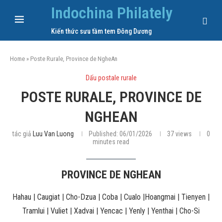
Indochina Philately
Kiến thức sưu tầm tem Đông Dương
Home
»
Poste Rurale, Province de NgheAn
Dấu postale rurale
POSTE RURALE, PROVINCE DE
NGHEAN
tác giả
Luu Van Luong
Published:
06/01/2026
37
views
0
minutes read
PROVINCE DE NGHEAN
Hahau | Caugiat | Cho-Dzua | Coba | Cualo |Hoangmai | Tienyen |
Tramlui | Vuliet | Xadvai | Yencac | Yenly | Yenthai | Cho-Si