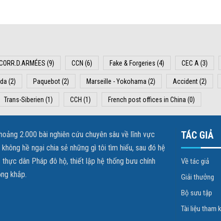
CORR.D.ARMÉES
(9)
CCN
(6)
Fake & Forgeries
(4)
CEC A
(3)
ida
(2)
Paquebot
(2)
Marseille - Yokohama
(2)
Accident
(2)
Trans-Siberien
(1)
CCH
(1)
French post offices in China
(0)
TÁC GIẢ
khoảng 2.000 bài nghiên cứu chuyên sâu về lĩnh vực
hông hề ngại chia sẻ những gì tôi tìm hiểu, sau đó hệ
 thực dân Pháp đô hộ, thiết lập hệ thống bưu chính
Về tác giả
ộng khắp.
Giải thưởng
Bộ sưu tập
Tài liệu tham