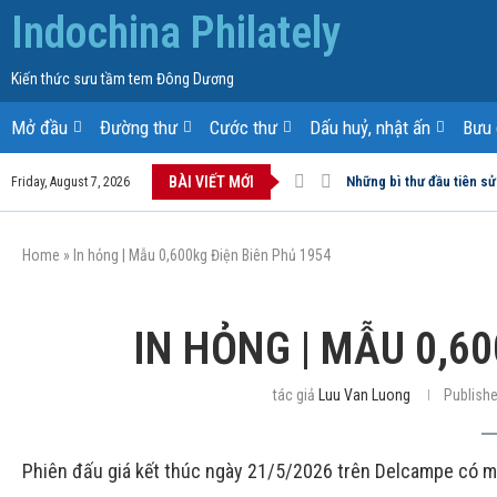
Indochina Philately
Kiến thức sưu tầm tem Đông Dương
Mở đầu
Đường thư
Cước thư
Dấu huỷ, nhật ấn
Bưu 
BÀI VIẾT MỚI
Những bì thư đầu tiên sử
Friday, August 7, 2026
Home
»
In hỏng | Mẫu 0,600kg Điện Biên Phủ 1954
IN HỎNG | MẪU 0,60
tác giả
Luu Van Luong
Publishe
Phiên đấu giá kết thúc ngày 21/5/2026 trên Delcampe có 