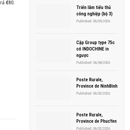
trả
€
80.
Triển lãm tiểu thủ
công nghiệp (bộ 3)
Published:
06/09/2026
Cặp Group type 75c
có INDOCHINE in
ngược
Published:
06/08/2026
Poste Rurale,
Province de NinhBinh
Published:
06/03/2026
Poste Rurale,
Province de PhucYen
Published:
06/02/2026