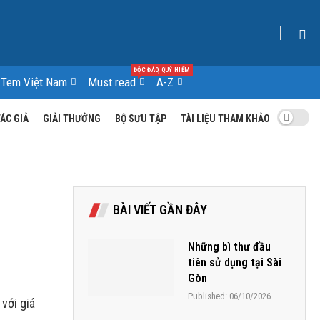
ĐỘC ĐÁO, QUÝ HIẾM
Tem Việt Nam
Must read
A-Z
TÁC GIẢ
GIẢI THƯỞNG
BỘ SƯU TẬP
TÀI LIỆU THAM KHẢO
BÀI VIẾT GẦN ĐÂY
Những bì thư đầu
tiên sử dụng tại Sài
Gòn
Published:
06/10/2026
với giá