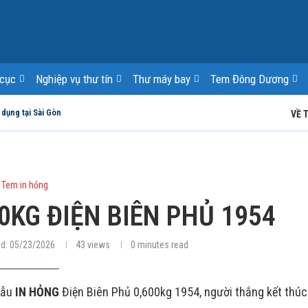
cục
Nghiệp vụ thư tín
Thư máy bay
Tem Đông Dương
 dụng tại Sài Gòn
VỀ 
Tem in hỏng
0KG ĐIỆN BIÊN PHỦ 1954
d:
05/23/2026
43
views
0 minutes read
mẫu
IN HỎNG
Điện Biên Phủ 0,600kg 1954, người thắng kết thúc 