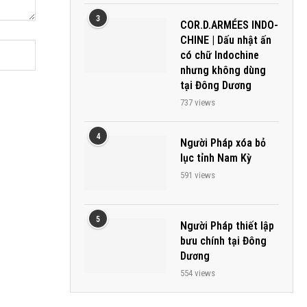
3
COR.D.ARMÉES INDO-
CHINE | Dấu nhật ấn
có chữ Indochine
nhưng không dùng
tại Đông Dương
737 views
4
Người Pháp xóa bỏ
lục tỉnh Nam Kỳ
591 views
5
Người Pháp thiết lập
bưu chính tại Đông
Dương
554 views