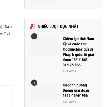
NHIỀU LƯỢT ĐỌC NHẤT
iệt Nam.
với mục
1
Chiếm lục tỉnh Nam
Kỳ và cước thư
Cochinchine gửi đi
Pháp & quốc tế giai
đoạn 13/1/1863-
31/12/1866
1.7K views
2
Cước thư Đông
Dương giai đoạn
1899-15/4/1906
1.5K views