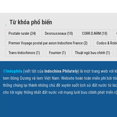
Từ khóa phổ biến
Postale rurale
(24)
Desrousseaux
(10)
CORR.D.ARM
(10)
Premier Voyage postal par avion Indochine France
(2)
Codos & Rob
Trans-Indochinois
(1)
Fournier
(1)
Thuật ngữ bưu chính
(1)
©Indophila
(viết tắt của
Indochina Philately
) là một trang web với 
tem Đông Dương và tem Việt Nam. Website hoàn toàn miễn phí bởi tôi k
thống chúng lại thành những chủ đề xuyên suốt lịch sử đất nước từ lúc
cho tới ngày thống nhất đất nước với mạng lưới bưu chính phát triển r