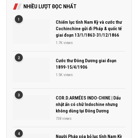
NHIỀU LƯỢT ĐỌC NHẤT
1
Chiếm lục tỉnh Nam Kỳ và cước thư
Cochinchine gửi đi Pháp & quốc tế
giai đoạn 13/1/1863-31/12/1866
1.7K views
2
Cước thư Đông Dương giai đoạn
1899-15/4/1906
1.5K views
3
COR.D.ARMÉES INDO-CHINE | Dấu
nhật ấn có chữ Indochine nhưng
không dùng tại Đông Dương
738 views
4
Người Pháp xóa bỏ lục tỉnh Nam Kỳ