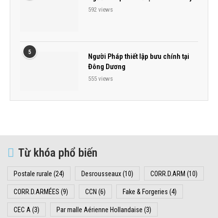
592 views
5
Người Pháp thiết lập bưu chính tại
Đông Dương
555 views
Từ khóa phổ biến
Postale rurale
(24)
Desrousseaux
(10)
CORR.D.ARM
(10)
CORR.D.ARMÉES
(9)
CCN
(6)
Fake & Forgeries
(4)
CEC A
(3)
Par malle Aérienne Hollandaise
(3)