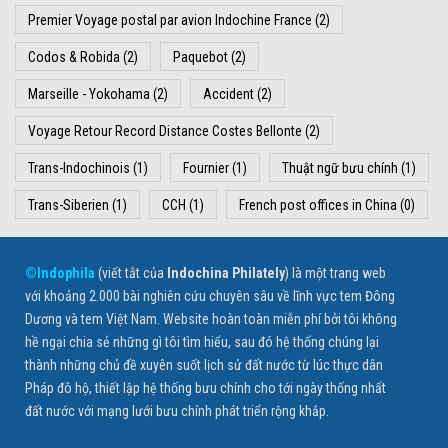
Premier Voyage postal par avion Indochine France
(2)
Codos & Robida
(2)
Paquebot
(2)
Marseille - Yokohama
(2)
Accident
(2)
Voyage Retour Record Distance Costes Bellonte
(2)
Trans-Indochinois
(1)
Fournier
(1)
Thuật ngữ bưu chính
(1)
Trans-Siberien
(1)
CCH
(1)
French post offices in China
(0)
©Indophila
(viết tắt của
Indochina Philately
) là một trang web
với khoảng 2.000 bài nghiên cứu chuyên sâu về lĩnh vực tem Đông
Dương và tem Việt Nam. Website hoàn toàn miễn phí bởi tôi không
hề ngại chia sẻ những gì tôi tìm hiểu, sau đó hệ thống chúng lại
thành những chủ đề xuyên suốt lịch sử đất nước từ lúc thực dân
Pháp đô hộ, thiết lập hệ thống bưu chính cho tới ngày thống nhất
đất nước với mạng lưới bưu chính phát triển rộng khắp.