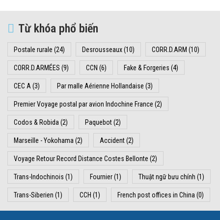
Từ khóa phổ biến
Postale rurale
(24)
Desrousseaux
(10)
CORR.D.ARM
(10)
CORR.D.ARMÉES
(9)
CCN
(6)
Fake & Forgeries
(4)
CEC A
(3)
Par malle Aérienne Hollandaise
(3)
Premier Voyage postal par avion Indochine France
(2)
Codos & Robida
(2)
Paquebot
(2)
Marseille - Yokohama
(2)
Accident
(2)
Voyage Retour Record Distance Costes Bellonte
(2)
Trans-Indochinois
(1)
Fournier
(1)
Thuật ngữ bưu chính
(1)
Trans-Siberien
(1)
CCH
(1)
French post offices in China
(0)