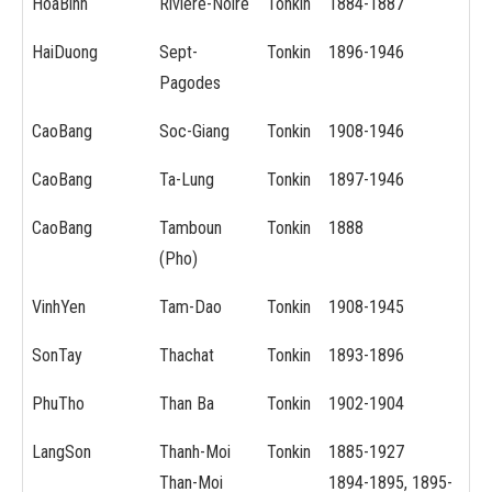
HoaBinh
Riviere-Noire
Tonkin
1884-1887
HaiDuong
Sept-
Tonkin
1896-1946
Pagodes
CaoBang
Soc-Giang
Tonkin
1908-1946
CaoBang
Ta-Lung
Tonkin
1897-1946
CaoBang
Tamboun
Tonkin
1888
(Pho)
VinhYen
Tam-Dao
Tonkin
1908-1945
SonTay
Thachat
Tonkin
1893-1896
PhuTho
Than Ba
Tonkin
1902-1904
LangSon
Thanh-Moi
Tonkin
1885-1927
Than-Moi
1894-1895, 1895-