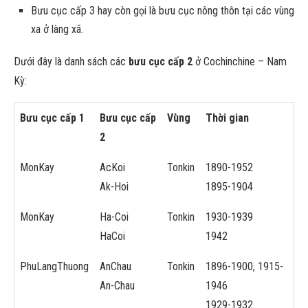
Bưu cục cấp 3 hay còn gọi là bưu cục nông thôn tại các vùng
xa ở làng xã.
Dưới đây là danh sách các
bưu cục cấp 2
ở Cochinchine – Nam
Kỳ:
Bưu cục cấp 1
Bưu cục cấp
Vùng
Thời gian
2
MonKay
AcKoi
Tonkin
1890-1952
Ak-Hoi
1895-1904
MonKay
Ha-Coi
Tonkin
1930-1939
HaCoi
1942
PhuLangThuong
AnChau
Tonkin
1896-1900, 1915-
An-Chau
1946
1929-1932