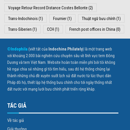
Voyage Retour Record Distance Costes Bellonte
(2)
Trans-Indochinois
(1)
Fournier
(1)
Thuật ngữ bưu chính
(1)
Trans-Siberien
(1)
CCH
(1)
French post offices in China
(0)
©Indophila
(viết tắt của
Indochina Philately
) là một trang web
với khoảng 2.000 bài nghiên cứu chuyên sâu về lĩnh vực tem Đông
Dương và tem Việt Nam. Website hoàn toàn miễn phí bởi tôi không
hề ngại chia sẻ những gì tôi tìm hiểu, sau đó hệ thống chúng lại
thành những chủ đề xuyên suốt lịch sử đất nước từ lúc thực dân
Pháp đô hộ, thiết lập hệ thống bưu chính cho tới ngày thống nhất
đất nước với mạng lưới bưu chính phát triển rộng khắp.
TÁC GIẢ
Về tác giả
Giải thưởng