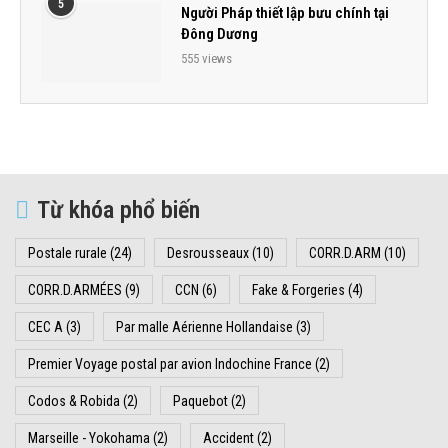
5
Người Pháp thiết lập bưu chính tại
Đông Dương
555 views
Từ khóa phổ biến
Postale rurale
(24)
Desrousseaux
(10)
CORR.D.ARM
(10)
CORR.D.ARMÉES
(9)
CCN
(6)
Fake & Forgeries
(4)
CEC A
(3)
Par malle Aérienne Hollandaise
(3)
Premier Voyage postal par avion Indochine France
(2)
Codos & Robida
(2)
Paquebot
(2)
Marseille - Yokohama
(2)
Accident
(2)