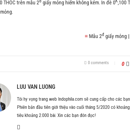
đ
K
00 THÓC trên mẫu 2
giấy mỏng hiếm không kém. In đè 0
,100 
 mỏng.
đ
≡
Mẫu 2
giấy mỏng |
0 comments
0
LUU VAN LUONG
Tôi hy vọng trang web Indophila.com sẽ cung cấp cho các bạ
Phiên bản đầu tiên giới thiệu vào cuối tháng 5/2020 có khoảng 
tiêu khoảng 2.000 bài. Xin các bạn đón đọc!