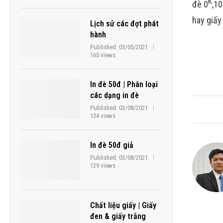
K
đè 0
,1
hay giấy
Lịch sử các đợt phát
hành
Published:
03/05/2021
165 views
In đè 50đ | Phân loại
các dạng in đè
Published:
03/08/2021
134 views
In đè 50đ giả
Published:
03/08/2021
129 views
Chất liệu giấy | Giấy
đen & giấy trắng