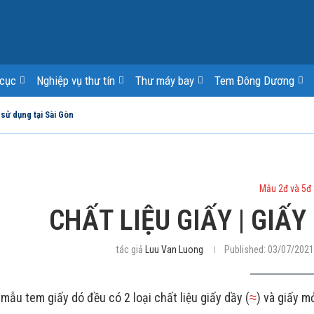
cục
Nghiệp vụ thư tín
Thư máy bay
Tem Đông Dương
 sử dụng tại Sài Gòn
Mẫu 2đ và 5đ
CHẤT LIỆU GIẤY | GIẤ
tác giả
Luu Van Luong
Published:
03/07/2021
 mẫu tem giấy dó đều có 2 loại chất liệu giấy dầy (
≈
) và giấy m