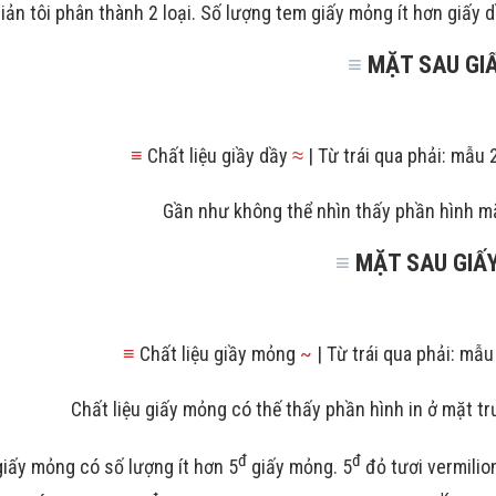
iản tôi phân thành 2 loại. Số lượng tem giấy mỏng ít hơn giấy d
≡
MẶT SAU GIẤ
≡
Chất liệu giầy dầy
≈
| Từ trái qua phải: mẫu 
Gần như không thể nhìn thấy phần hình mặt
≡
MẶT SAU GIẤ
≡
Chất liệu giầy mỏng
~
| Từ trái qua phải: mẫu
Chất liệu giấy mỏng có thế thấy phần hình in ở mặt t
đ
đ
iấy mỏng có số lượng ít hơn 5
giấy mỏng. 5
đỏ tươi vermilio