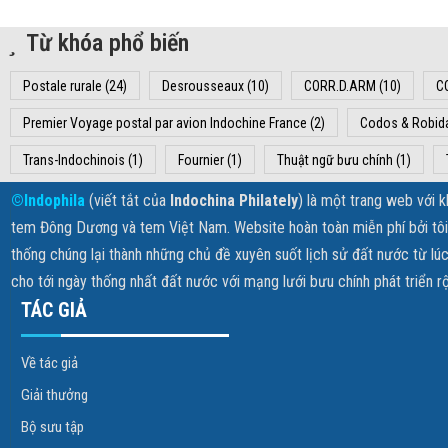
Từ khóa phổ biến
Postale rurale
(24)
Desrousseaux
(10)
CORR.D.ARM
(10)
C
Premier Voyage postal par avion Indochine France
(2)
Codos & Robid
Trans-Indochinois
(1)
Fournier
(1)
Thuật ngữ bưu chính
(1)
©Indophila
(viết tắt của
Indochina Philately
) là một trang web với 
tem Đông Dương và tem Việt Nam. Website hoàn toàn miễn phí bởi tôi k
thống chúng lại thành những chủ đề xuyên suốt lịch sử đất nước từ lúc
cho tới ngày thống nhất đất nước với mạng lưới bưu chính phát triển r
TÁC GIẢ
Về tác giả
Giải thưởng
Bộ sưu tập