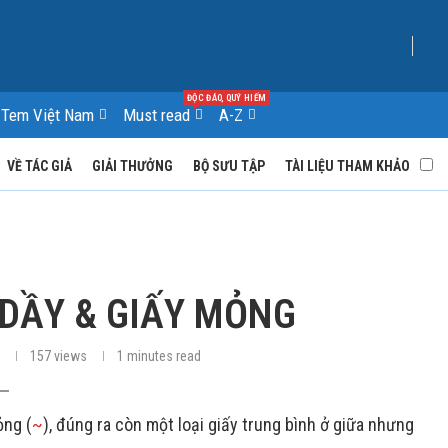
ĐỘC ĐÁO, QUÝ HIẾM
Tem Việt Nam
Must read
A-Z
VỀ TÁC GIẢ
GIẢI THƯỞNG
BỘ SƯU TẬP
TÀI LIỆU THAM KHẢO
Y DẦY & GIẤY MỎNG
157
views
1 minutes read
ỏng (
~
), đúng ra còn một loại giấy trung bình ở giữa nhưng