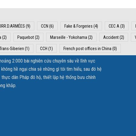
ORR.D.ARMÉES
(9)
CCN
(6)
Fake & Forgeries
(4)
CEC A
(3)
a
(2)
Paquebot
(2)
Marseille - Yokohama
(2)
Accident
(2)
Trans-Siberien
(1)
CCH
(1)
French post offices in China
(0)
khoảng 2.000 bài nghiên cứu chuyên sâu về lĩnh vực
hông hề ngại chia sẻ những gì tôi tìm hiểu, sau đó hệ
 thực dân Pháp đô hộ, thiết lập hệ thống bưu chính
ộng khắp.