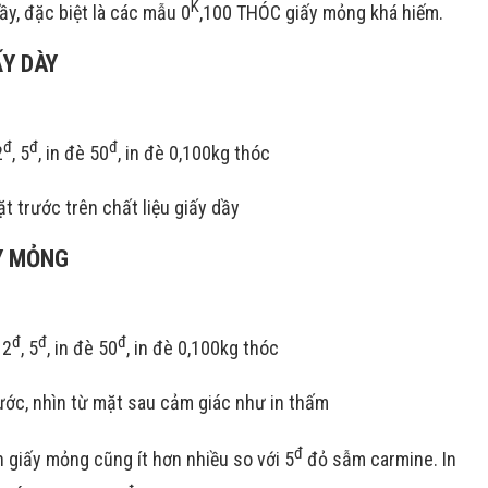
K
ầy, đặc biệt là các mẫu 0
,100 THÓC giấy mỏng khá hiếm.
Y DÀY
đ
đ
đ
2
, 5
, in đè 50
, in đè 0,100kg thóc
 trước trên chất liệu giấy dầy
Y MỎNG
đ
đ
đ
 2
, 5
, in đè 50
, in đè 0,100kg thóc
rước, nhìn từ mặt sau cảm giác như in thấm
đ
n giấy mỏng cũng ít hơn nhiều so với 5
đỏ sẫm carmine. In