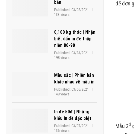
bản
để đơn g
Published:
03/08/2021
133 views
0,100 kg thóc | Nhận
biết dấu in đè thập
niên 80-90
Published:
03/23/2021
198 views
Màu sắc | Phiên bản
khác nhau về màu in
Published:
03/06/2021
148 views
In đè 50đ | Những
kiểu in đè đặc biệt
đ
Mẫu 2
g
Published:
03/07/2021
136 views