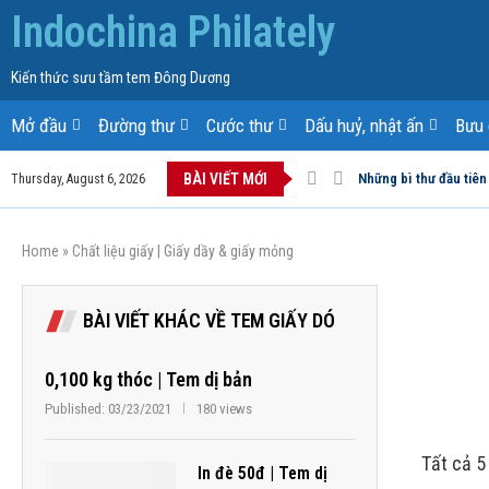
Indochina Philately
Kiến thức sưu tầm tem Đông Dương
Mở đầu
Đường thư
Cước thư
Dấu huỷ, nhật ấn
Bưu 
BÀI VIẾT MỚI
Những bì thư đầu tiên
Thursday, August 6, 2026
Home
»
Chất liệu giấy | Giấy dầy & giấy mỏng
BÀI VIẾT KHÁC VỀ TEM GIẤY DÓ
0,100 kg thóc | Tem dị bản
Published:
03/23/2021
180 views
Tất cả 5
In đè 50đ | Tem dị