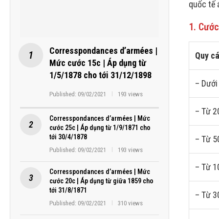
quốc tế
1. Cước
Corresspondances d’armées |
Quy cá
Mức cước 15c | Áp dụng từ
1/5/1878 cho tới 31/12/1898
– Dưới
Published:
09/02/2021
193 views
– Từ 2
Corresspondances d’armées | Mức
cước 25c | Áp dụng từ 1/9/1871 cho
tới 30/4/1878
– Từ 5
Published:
09/02/2021
193 views
– Từ 1
Corresspondances d’armées | Mức
cước 20c | Áp dụng từ giữa 1859 cho
tới 31/8/1871
– Từ 3
Published:
09/02/2021
310 views