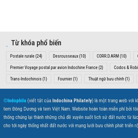
Từ khóa phổ biến
Postale rurale
(24)
Desrousseaux
(10)
CORR.D.ARM
(10)
Premier Voyage postal par avion Indochine France
(2)
Codos & Rob
Trans-Indochinois
(1)
Fournier
(1)
Thuật ngữ bưu chính
(1)
©Indophila
(viết tắt của
Indochina Philately
) là một trang web với 
tem Đông Dương và tem Việt Nam. Website hoàn toàn miễn phí bởi tôi k
thống chúng lại thành những chủ đề xuyên suốt lịch sử đất nước từ lúc
cho tới ngày thống nhất đất nước với mạng lưới bưu chính phát triển r