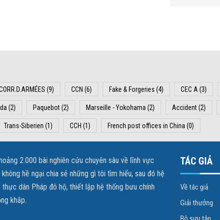
CORR.D.ARMÉES
(9)
CCN
(6)
Fake & Forgeries
(4)
CEC A
(3)
ida
(2)
Paquebot
(2)
Marseille - Yokohama
(2)
Accident
(2)
Trans-Siberien
(1)
CCH
(1)
French post offices in China
(0)
TÁC GIẢ
khoảng 2.000 bài nghiên cứu chuyên sâu về lĩnh vực
hông hề ngại chia sẻ những gì tôi tìm hiểu, sau đó hệ
 thực dân Pháp đô hộ, thiết lập hệ thống bưu chính
Về tác giả
ộng khắp.
Giải thưởng
Bộ sưu tập