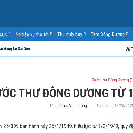
cục
Nghiệp vụ thư tín
Thư máy bay
Tem Đông Dương
sử dụng tại Sài Gòn
VỀ 
Cước thư Đông Dương (
ƯỚC THƯ ĐÔNG DƯƠNG TỪ 1
tác giả
Luu Van Luong
Published:
03/25/202
h 25/399 ban hành này 25/1/1949, hiệu lực từ 1/2/1949, quy đị