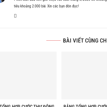
tiêu khoảng 2.000 bài. Xin các bạn đón đọc!
BÀI VIẾT CÙNG C
TỔNG HỢP CƯỚC THƯ ĐÔNG
BẢNG TỔNG HỢP CƯỚ