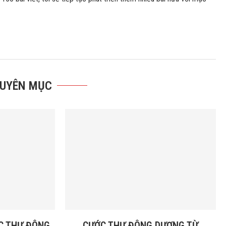
HUYÊN MỤC
C THƯ ĐÔNG
CƯỚC THƯ ĐÔNG DƯƠNG TỪ