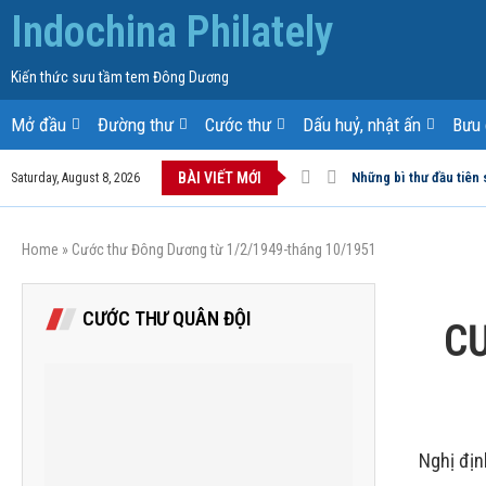
Indochina Philately
Kiến thức sưu tầm tem Đông Dương
Mở đầu
Đường thư
Cước thư
Dấu huỷ, nhật ấn
Bưu 
BÀI VIẾT MỚI
Những bì thư đầu tiên 
Saturday, August 8, 2026
Home
»
Cước thư Đông Dương từ 1/2/1949-tháng 10/1951
CƯỚC THƯ QUÂN ĐỘI
C
Nghị địn