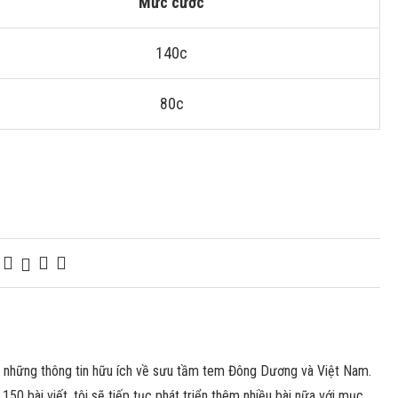
Mức cước
140c
80c
n những thông tin hữu ích về sưu tầm tem Đông Dương và Việt Nam.
150 bài viết, tôi sẽ tiếp tục phát triển thêm nhiều bài nữa với mục