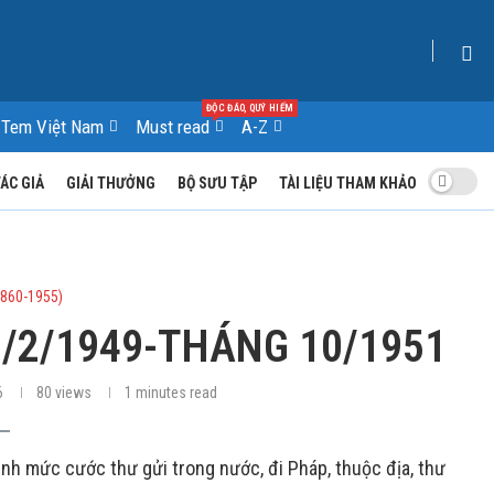
ĐỘC ĐÁO, QUÝ HIẾM
Tem Việt Nam
Must read
A-Z
TÁC GIẢ
GIẢI THƯỞNG
BỘ SƯU TẬP
TÀI LIỆU THAM KHẢO
1860-1955)
/2/1949-THÁNG 10/1951
6
80
views
1 minutes read
nh mức cước thư gửi trong nước, đi Pháp, thuộc địa, thư