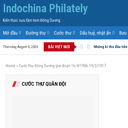
Indochina Philately
Kiến thức sưu tầm tem Đông Dương
Mở đầu
Đường thư
Cước thư
Dấu huỷ, nhật ấn
Bưu 
BÀI VIẾT MỚI
Những bì thư đầu tiên
Thursday, August 6, 2026
Home
»
Cước thư Đông Dương giai đoạn 16/4/1906-19/2/1917
CƯỚC THƯ QUÂN ĐỘI