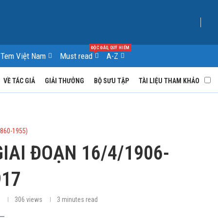
ĐỘC ĐÁO, QUÝ HIẾM
Tem Việt Nam
Must read
A-Z
VỀ TÁC GIẢ
GIẢI THƯỞNG
BỘ SƯU TẬP
TÀI LIỆU THAM KHẢO
1860-1955)
AI ĐOẠN 16/4/1906-
917
306
views
3 minutes read