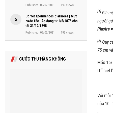
Published:
09/02/2021
190 views
[1]
Giá mặ
Corresspondances d’armées | Mức
người gử
cước 15c | Áp dụng từ 1/5/1878 cho
tới 31/12/1898
Piastre 
Published:
09/02/2021
192 views
[2]
Quy cá
75 cm và
CƯỚC THƯ HÀNG KHÔNG
Mốc 16/
Officiel
Với mỗi 
của 10. 