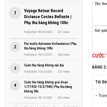
20c thư
Voyage Retour Record
Distance Costes Bellonte |
Phụ thu hàng không 100c
Gửi quố
Published:
08/29/2020
207 views
Par malle Aérienne Hollandaise | Phụ
thu hàng không 100c
Published:
09/13/2020
180 views
CƯỚC T
Cước thư hàng không nội địa
BẢNG 2:
Published:
10/27/2020
223 views
Tới Đô
Cước thư hàng không giai đoạn
1/7/1932-15/2/1940 | Phụ thu hàng
không 30c
– Trọn
Published:
08/14/2020
244 views