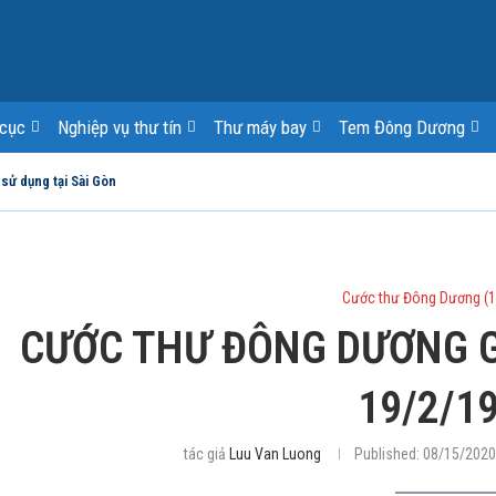
cục
Nghiệp vụ thư tín
Thư máy bay
Tem Đông Dương
 sử dụng tại Sài Gòn
Cước thư Đông Dương (
CƯỚC THƯ ĐÔNG DƯƠNG GI
19/2/1
tác giả
Luu Van Luong
Published:
08/15/2020