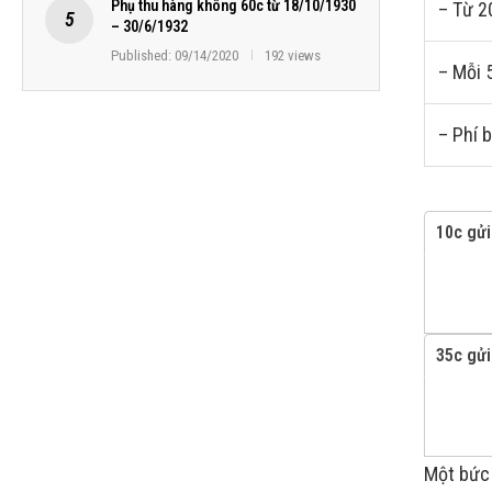
Phụ thu hàng không 60c từ 18/10/1930
– Từ 2
– 30/6/1932
Published:
09/14/2020
192 views
– Mỗi 
– Phí 
10c gửi
35c gửi
Một bức 