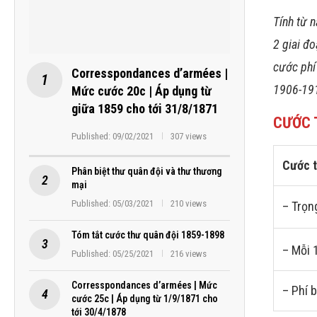
Tính từ 
2 giai đo
cước phí
Corresspondances d’armées |
1906-19
Mức cước 20c | Áp dụng từ
giữa 1859 cho tới 31/8/1871
CƯỚC T
Published:
09/02/2021
307 views
Cước t
Phân biệt thư quân đội và thư thương
mại
Published:
05/03/2021
210 views
– Trọn
Tóm tắt cước thư quân đội 1859-1898
– Mỗi 
Published:
05/25/2021
216 views
Corresspondances d’armées | Mức
– Phí 
cước 25c | Áp dụng từ 1/9/1871 cho
tới 30/4/1878