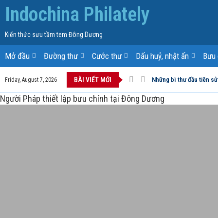
Indochina Philately
Kiến thức sưu tầm tem Đông Dương
Mở đầu
Đường thư
Cước thư
Dấu huỷ, nhật ấn
Bưu 
BÀI VIẾT MỚI
Những bì thư đầu tiên sử
Friday, August 7, 2026
Người Pháp thiết lập bưu chính tại Đông Dương