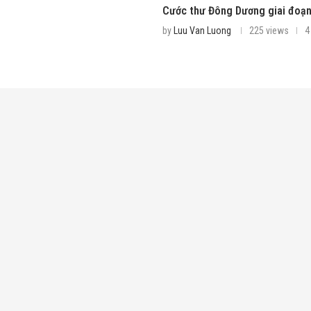
Cước thư Đông Dương giai đoạn
by
Luu Van Luong
225 views
4