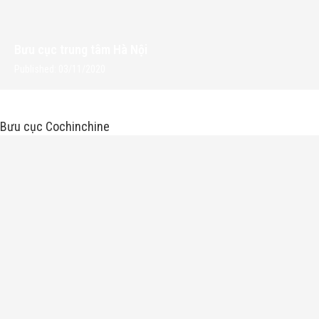
Bưu cục trung tâm Hà Nội
Published:
03/11/2020
Bưu cục Cochinchine