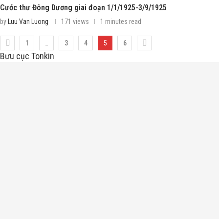
Cước thư Đông Dương giai đoạn 1/1/1925-3/9/1925
by
Luu Van Luong
171 views
1 minutes read
1
…
3
4
5
6
Bưu cục Tonkin