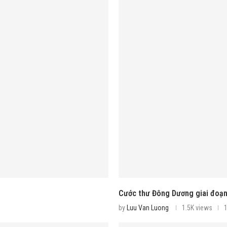
Cước thư Đông Dương giai đoạn
by
Luu Van Luong
1.5K views
1