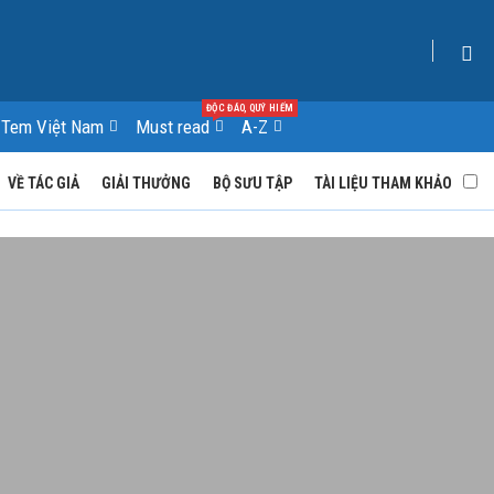
ĐỘC ĐÁO, QUÝ HIẾM
Tem Việt Nam
Must read
A-Z
VỀ TÁC GIẢ
GIẢI THƯỞNG
BỘ SƯU TẬP
TÀI LIỆU THAM KHẢO